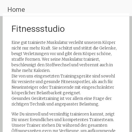
Zum
Home
Inhalt
springen
Fitnessstudio
Eine gut trainierte Muskulatur verleiht unserem Körper
nicht nur mehr Kraft. Sie schützt und stützt die Gelenke,
beugt Verletzungen vor und gibt dem Körper schöne,
straffe Formen. Wer seine Muskulatur trainiert,
beschleunigt den Stoffwechsel und verbrennt auch in
Ruhe mehr Kalorien.
Die von uns eingesetzten Trainingsgeräte sind sowohl
für versierte und gesunde Fitnesssportler, als auch für
Neueinsteiger oder Trainierende mit eingeschränkter
körperlicher Belastbarkeit geeignet.
Gesundes Gerätetraining ist vor allem eine Frage der
richtigen Technik und angepasster Belastung.
Wie Du sinnvoll und vernünftig trainieren kannst, zeigt
Dir unser freundliches und kompetentes Trainerteam.
Unsere Trainer stehen Dir während der gesamten
Öffnungszeiten gern zur Verfügung, um aufkommende