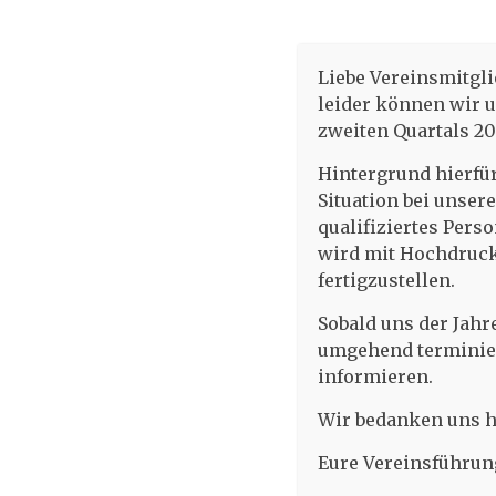
Informationen zum TUS Doppel-L
Einzelbuchung
Liebe Vereinsmitgli
Einzelbuchung nehmen wir über unsere Rezep
leider können wir 
Tel.: 040/790 166-13
zweiten Quartals 2
E-Mail: info@harburg.de
Hintergrund hierfür
WhatsApp/Signal/SMS: 01525/5344347
Situation bei unser
qualifiziertes Pers
wird mit Hochdruck 
fertigzustellen.
Sobald uns der Jah
umgehend terminiere
informieren.
Wir bedanken uns he
Eure Vereinsführun