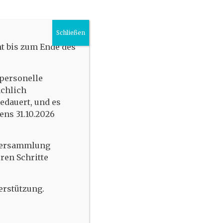
Kursplan
Bildergalerie
Schließen
Kooperationspartner
t bis zum Ende des
Team
 personelle
Stellenangebote
achlich
edauert, und es
Impressum & DSGVO
ens 31.10.2026
tversammlung
ren Schritte
Tennishallenbelegung
erstützung.
Tennisplatz 1
Tennisplatz 2